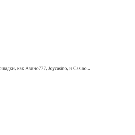
адки, как Азино777, Joycasino, и Casino...