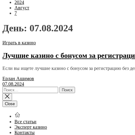
2024
Август
7
День:
07.08.2024
Играть в казино
Лучшие казино с бонусом за регистраци
Если вы ищете лучшие казино с бонусом за регистрацию без деп
Ерлан Ашимов
07.08.2024
Найти:
Close
Все статьи
Эксперт казино
Контакты