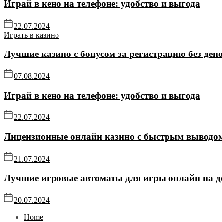
Играй в кено на телефоне: удобство и выгода
22.07.2024
Играть в казино
Лучшие казино с бонусом за регистрацию без деп
07.08.2024
Играй в кено на телефоне: удобство и выгода
22.07.2024
Лицензионные онлайн казино с быстрым выводом
21.07.2024
Лучшие игровые автоматы для игры онлайн на д
20.07.2024
Home